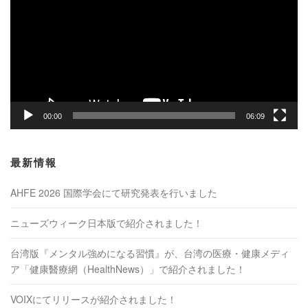
プ
レ
ー
ヤ
ー
00:00
06:09
最新情報
AHFE 2026 国際学会にて研究発表を行いました
ニューズウィーク日本版で紹介されました！
台湾版『メンタル強めになる習慣』が、台湾の医療・健康メディ
ア「健康醫療網（HealthNews）」で紹介されました！
VOIXにてリリースが紹介されました！