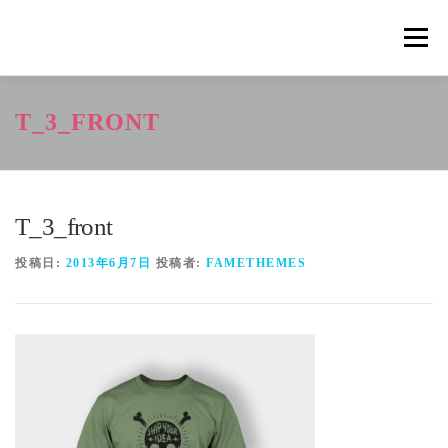
コ
ン
メニュ
テ
ン
ツ
概要
METHOD
トレーニングの効果
T_3_FRONT
へ
ス
キ
トレーニングコース
申込の流れ
掲載メディア一覧
ッ
プ
T_3_front
新着情報
ショップ
お問合せ
投稿日:
2013年6月7日
投稿者:
FAMETHEMES