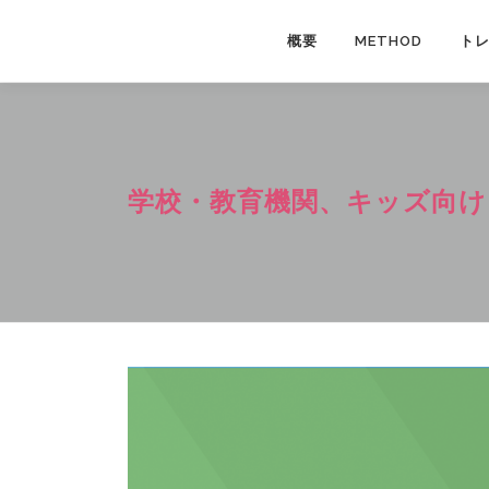
コ
ン
概要
METHOD
ト
テ
ン
ツ
へ
ス
学校・教育機関、キッズ向け
キ
ッ
プ