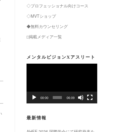
◇プロフェッショナル向けコース
◇MVTショップ
◆無料カウンセリング
□掲載メディア一覧
ま
メンタルビジョンXアスリート
動
画
プ
レ
ー
00:00
06:09
ヤ
い
ー
最新情報
AHFE 2026 国際学会にて研究発表を