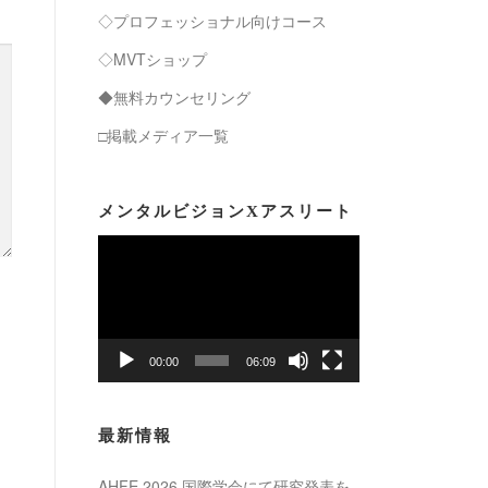
◇プロフェッショナル向けコース
◇MVTショップ
◆無料カウンセリング
□掲載メディア一覧
メンタルビジョンXアスリート
動
画
プ
レ
ー
00:00
06:09
ヤ
ー
最新情報
AHFE 2026 国際学会にて研究発表を