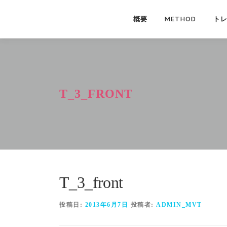
コ
ン
概要
METHOD
ト
テ
ン
ツ
へ
ス
T_3_FRONT
キ
ッ
プ
T_3_front
投稿日:
2013年6月7日
投稿者:
ADMIN_MVT