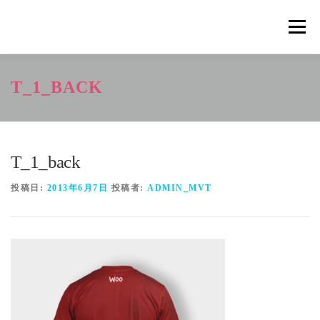
コ
ン
メニュ
テ
ン
ツ
概要
METHOD
トレーニングの効果
T_1_BACK
へ
ス
キ
トレーニングコース
申込の流れ
掲載メディア一覧
ッ
プ
T_1_back
新着情報
ショップ
お問合せ
投稿日:
2013年6月7日
投稿者:
ADMIN_MVT