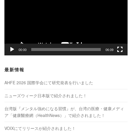
プ
レ
ー
ヤ
ー
00:00
06:09
最新情報
AHFE 2026 国際学会にて研究発表を行いました
ニューズウィーク日本版で紹介されました！
台湾版『メンタル強めになる習慣』が、台湾の医療・健康メディ
ア「健康醫療網（HealthNews）」で紹介されました！
VOIXにてリリースが紹介されました！