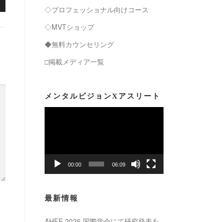
◇プロフェッショナル向けコース
◇MVTショップ
◆無料カウンセリング
□掲載メディア一覧
メンタルビジョンXアスリート
動
画
プ
レ
ー
00:00
06:09
ヤ
ー
最新情報
AHFE 2026 国際学会にて研究発表を