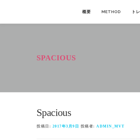
コ
ン
概要
METHOD
ト
テ
ン
ツ
へ
ス
SPACIOUS
キ
ッ
プ
Spacious
投稿日:
2017年3月9日
投稿者:
ADMIN_MVT