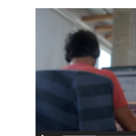
動
画
プ
レ
ー
ヤ
ー