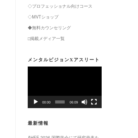
◇プロフェッショナル向けコース
◇MVTショップ
◆無料カウンセリング
□掲載メディア一覧
メンタルビジョンXアスリート
動
画
プ
レ
ー
00:00
06:09
ヤ
ー
最新情報
AHFE 2026 国際学会にて研究発表を