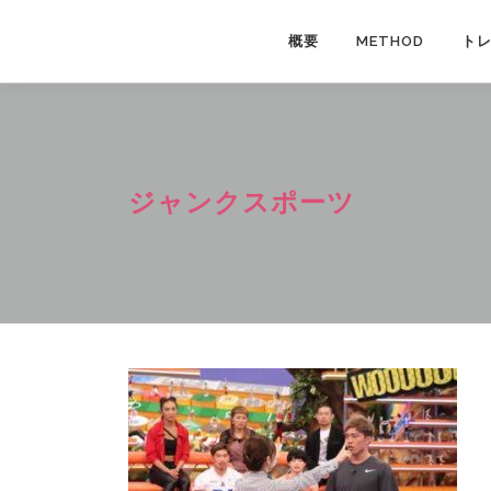
コ
ン
概要
METHOD
ト
テ
ン
ツ
へ
ス
ジャンクスポーツ
キ
ッ
プ