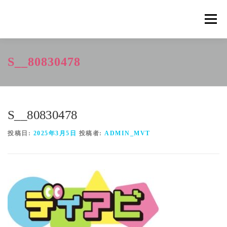
コ
ン
メニュ
テ
ン
ツ
概要
METHOD
トレーニングの効果
S__80830478
へ
ス
キ
トレーニングコース
申込の流れ
掲載メディア一覧
ッ
プ
S__80830478
新着情報
ショップ
お問合せ
投稿日:
2025年3月5日
投稿者:
ADMIN_MVT