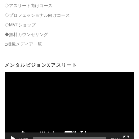
◇アスリート向けコース
◇プロフェッショナル向けコース
◇MVTショップ
◆無料カウンセリング
□掲載メディア一覧
メンタルビジョンXアスリート
動
画
プ
レ
ー
ヤ
ー
00:00
06:09