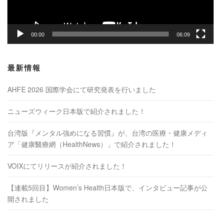
ー
00:00
06:09
最新情報
AHFE 2026 国際学会にて研究発表を行いました
ニューズウィーク日本版で紹介されました！
台湾版『メンタル強めになる習慣』が、台湾の医療・健康メディ
ア「健康醫療網（HealthNews）」で紹介されました！
VOIXにてリリースが紹介されました！
【連載5回目】Women’s Health日本版で、インタビュー記事が公
開されました