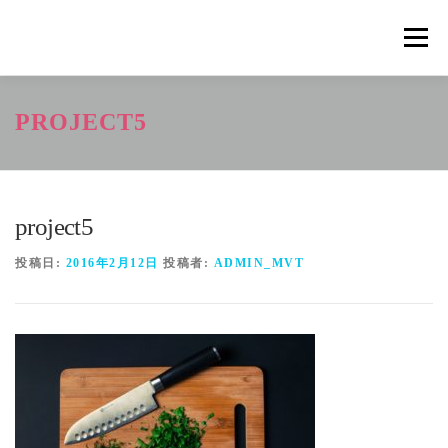
コ
ン
メニュ
テ
ン
ツ
概要
METHOD
トレーニングの効果
PROJECT5
へ
ス
キ
トレーニングコース
申込の流れ
掲載メディア一覧
ッ
プ
project5
新着情報
ショップ
お問合せ
投稿日:
2016年2月12日
投稿者:
ADMIN_MVT