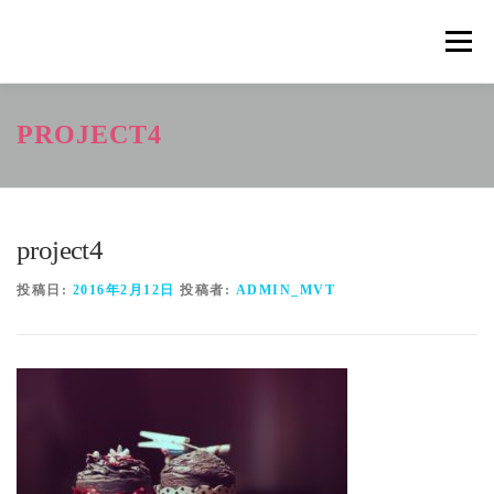
コ
ン
メニュ
テ
ン
ツ
概要
METHOD
トレーニングの効果
PROJECT4
へ
ス
キ
トレーニングコース
申込の流れ
掲載メディア一覧
ッ
プ
project4
新着情報
ショップ
お問合せ
投稿日:
2016年2月12日
投稿者:
ADMIN_MVT