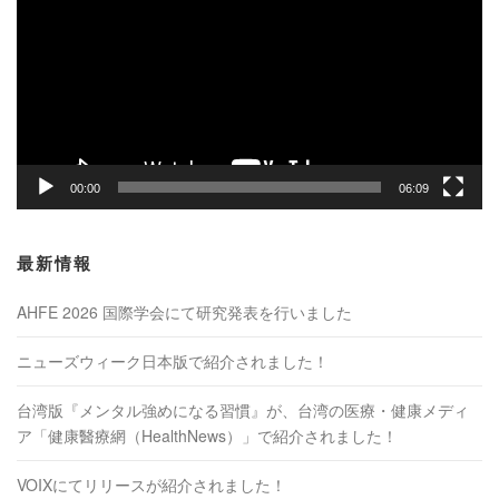
プ
レ
ー
ヤ
ー
00:00
06:09
最新情報
AHFE 2026 国際学会にて研究発表を行いました
ニューズウィーク日本版で紹介されました！
台湾版『メンタル強めになる習慣』が、台湾の医療・健康メディ
ア「健康醫療網（HealthNews）」で紹介されました！
VOIXにてリリースが紹介されました！