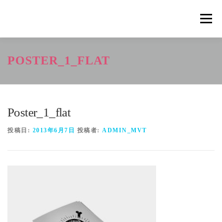
コ
ン
メニュ
テ
ン
ツ
概要
METHOD
トレーニングの効果
POSTER_1_FLAT
へ
ス
キ
トレーニングコース
申込の流れ
掲載メディア一覧
ッ
プ
Poster_1_flat
新着情報
ショップ
お問合せ
投稿日:
2013年6月7日
投稿者:
ADMIN_MVT