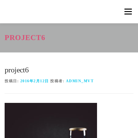
コ
ン
メニュ
テ
ン
ツ
概要
METHOD
トレーニングの効果
PROJECT6
へ
ス
キ
トレーニングコース
申込の流れ
掲載メディア一覧
ッ
プ
project6
新着情報
ショップ
お問合せ
投稿日:
2016年2月12日
投稿者:
ADMIN_MVT