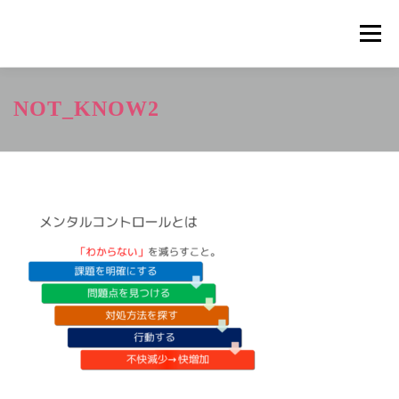
コ
ン
メニュ
テ
ン
ツ
概要
METHOD
トレーニングの効果
NOT_KNOW2
へ
ス
キ
トレーニングコース
申込の流れ
掲載メディア一覧
ッ
プ
新着情報
ショップ
お問合せ