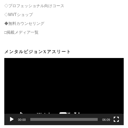
◇プロフェッショナル向けコース
◇MVTショップ
◆無料カウンセリング
□掲載メディア一覧
メンタルビジョンXアスリート
動
画
プ
レ
ー
ヤ
ー
00:00
06:09