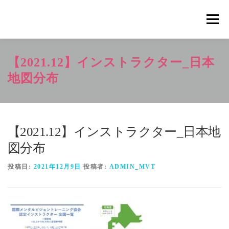
コ
ン
メニュ
テ
ン
ツ
概要
METHOD
トレーニングの効果
【2021.12】インストラクター_日本
へ
ス
地図分布
キ
トレーニングコース
申込の流れ
掲載メディア一覧
ッ
プ
【2021.12】インストラクター_日本地
新着情報
ショップ
お問合せ
図分布
投稿日:
2021年12月9日
投稿者:
ADMIN_MVT