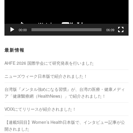
ヤ
ー
00:00
06:09
最新情報
AHFE 2026 国際学会にて研究発表を行いました
ニューズウィーク日本版で紹介されました！
台湾版『メンタル強めになる習慣』が、台湾の医療・健康メディ
ア「健康醫療網（HealthNews）」で紹介されました！
VOIXにてリリースが紹介されました！
【連載5回目】Women’s Health日本版で、インタビュー記事が公
開されました