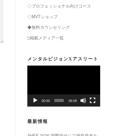
◇プロフェッショナル向けコース
◇MVTショップ
◆無料カウンセリング
□掲載メディア一覧
メンタルビジョンXアスリート
動
画
プ
レ
ー
00:00
06:09
ヤ
ー
最新情報
AHFE 2026 国際学会にて研究発表を