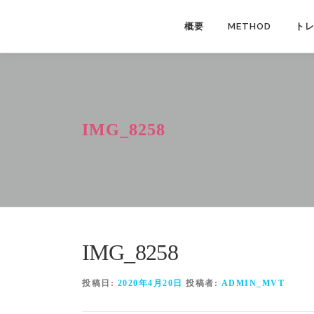
コ
ン
概要
METHOD
ト
テ
ン
ツ
へ
ス
IMG_8258
キ
ッ
プ
IMG_8258
投稿日:
2020年4月20日
投稿者:
ADMIN_MVT