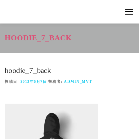
コ
ン
メニュ
テ
ン
ツ
概要
METHOD
トレーニングの効果
HOODIE_7_BACK
へ
ス
キ
トレーニングコース
申込の流れ
掲載メディア一覧
ッ
プ
hoodie_7_back
新着情報
ショップ
お問合せ
投稿日:
2013年6月7日
投稿者:
ADMIN_MVT