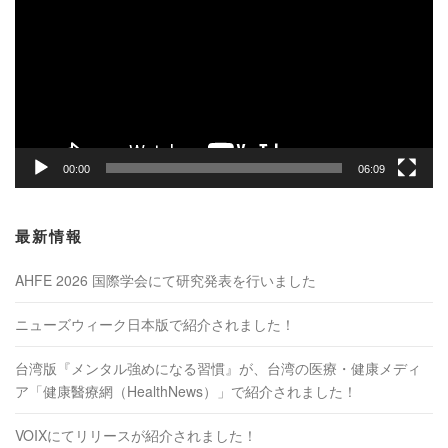
プ
レ
ー
ヤ
ー
00:00
06:09
最新情報
AHFE 2026 国際学会にて研究発表を行いました
ニューズウィーク日本版で紹介されました！
台湾版『メンタル強めになる習慣』が、台湾の医療・健康メディ
ア「健康醫療網（HealthNews）」で紹介されました！
VOIXにてリリースが紹介されました！