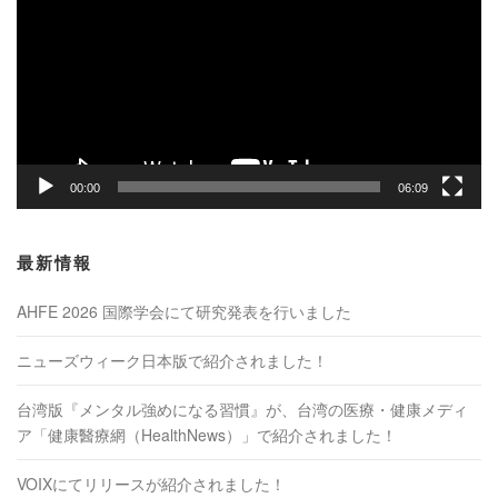
プ
レ
ー
ヤ
ー
00:00
06:09
最新情報
AHFE 2026 国際学会にて研究発表を行いました
ニューズウィーク日本版で紹介されました！
台湾版『メンタル強めになる習慣』が、台湾の医療・健康メディ
ア「健康醫療網（HealthNews）」で紹介されました！
VOIXにてリリースが紹介されました！