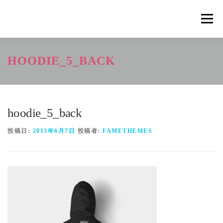
コ
ン
メニュ
テ
ン
ツ
概要
METHOD
トレーニングの効果
HOODIE_5_BACK
へ
ス
キ
トレーニングコース
申込の流れ
掲載メディア一覧
ッ
プ
hoodie_5_back
新着情報
ショップ
お問合せ
投稿日:
2013年6月7日
投稿者:
FAMETHEMES