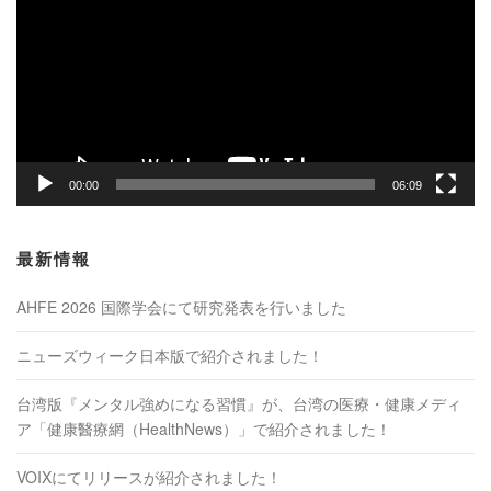
プ
レ
ー
ヤ
ー
00:00
06:09
最新情報
AHFE 2026 国際学会にて研究発表を行いました
ニューズウィーク日本版で紹介されました！
台湾版『メンタル強めになる習慣』が、台湾の医療・健康メディ
ア「健康醫療網（HealthNews）」で紹介されました！
VOIXにてリリースが紹介されました！