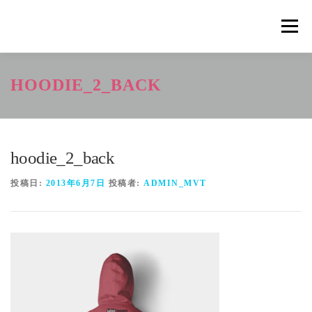
コ
ン
メニュ
テ
ン
ツ
概要
METHOD
トレーニングの効果
HOODIE_2_BACK
へ
ス
キ
トレーニングコース
申込の流れ
掲載メディア一覧
ッ
プ
hoodie_2_back
新着情報
ショップ
お問合せ
投稿日:
2013年6月7日
投稿者:
ADMIN_MVT