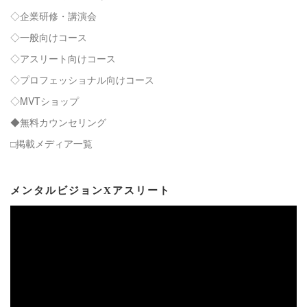
◇企業研修・講演会
◇一般向けコース
◇アスリート向けコース
◇プロフェッショナル向けコース
◇MVTショップ
◆無料カウンセリング
□掲載メディア一覧
メンタルビジョンXアスリート
動
画
プ
レ
ー
ヤ
ー