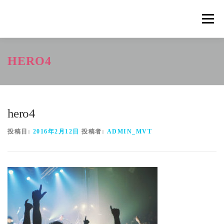
コ
ン
メニュ
テ
ン
ツ
概要
METHOD
トレーニングの効果
HERO4
へ
ス
キ
トレーニングコース
申込の流れ
掲載メディア一覧
ッ
プ
hero4
新着情報
ショップ
お問合せ
投稿日:
2016年2月12日
投稿者:
ADMIN_MVT