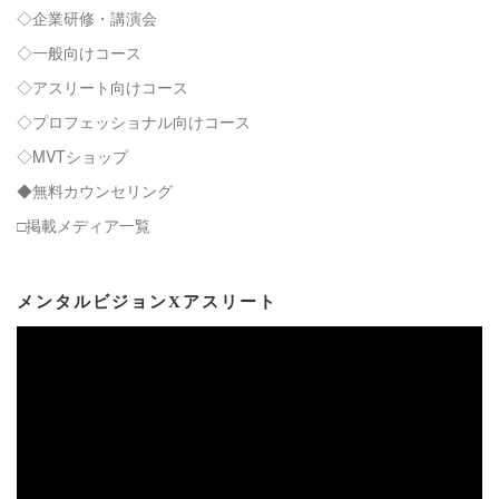
◇企業研修・講演会
◇一般向けコース
◇アスリート向けコース
◇プロフェッショナル向けコース
◇MVTショップ
◆無料カウンセリング
□掲載メディア一覧
メンタルビジョンXアスリート
動
画
プ
レ
ー
ヤ
ー