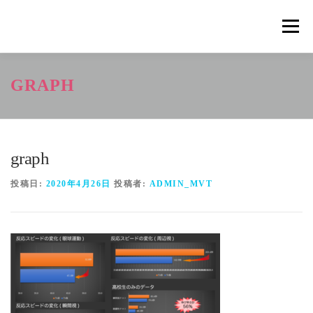
コ
ン
メニュ
テ
ン
ツ
概要
METHOD
トレーニングの効果
GRAPH
へ
ス
キ
トレーニングコース
申込の流れ
掲載メディア一覧
ッ
プ
graph
新着情報
ショップ
お問合せ
投稿日:
2020年4月26日
投稿者:
ADMIN_MVT