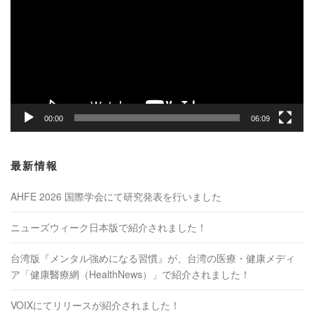
プ
レ
ー
ヤ
ー
00:00
06:09
最新情報
AHFE 2026 国際学会にて研究発表を行いました
ニューズウィーク日本版で紹介されました！
台湾版『メンタル強めになる習慣』が、台湾の医療・健康メディ
ア「健康醫療網（HealthNews）」で紹介されました！
VOIXにてリリースが紹介されました！