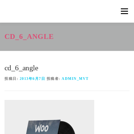
コ
ン
メニュ
テ
ン
ツ
概要
METHOD
トレーニングの効果
CD_6_ANGLE
へ
ス
キ
トレーニングコース
申込の流れ
掲載メディア一覧
ッ
プ
cd_6_angle
新着情報
ショップ
お問合せ
投稿日:
2013年6月7日
投稿者:
ADMIN_MVT