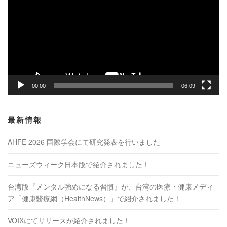
プ
レ
ー
ヤ
ー
00:00
06:09
最新情報
AHFE 2026 国際学会にて研究発表を行いました
ニューズウィーク日本版で紹介されました！
台湾版『メンタル強めになる習慣』が、台湾の医療・健康メディ
ア「健康醫療網（HealthNews）」で紹介されました！
VOIXにてリリースが紹介されました！