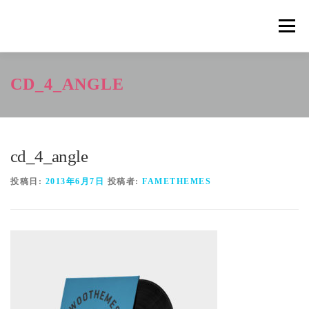
コ
ン
メニュ
テ
ン
ツ
概要
METHOD
トレーニングの効果
CD_4_ANGLE
へ
ス
キ
トレーニングコース
申込の流れ
掲載メディア一覧
ッ
プ
cd_4_angle
新着情報
ショップ
お問合せ
投稿日:
2013年6月7日
投稿者:
FAMETHEMES