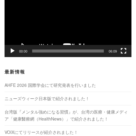
プ
レ
ー
ヤ
ー
00:00
06:09
最新情報
AHFE 2026 国際学会にて研究発表を行いました
ニューズウィーク日本版で紹介されました！
台湾版『メンタル強めになる習慣』が、台湾の医療・健康メディ
ア「健康醫療網（HealthNews）」で紹介されました！
VOIXにてリリースが紹介されました！