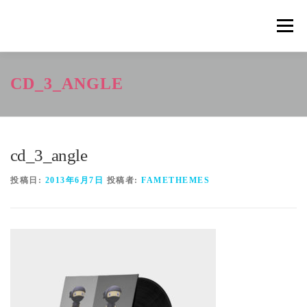
コ
ン
メニュ
テ
ン
ツ
概要
METHOD
トレーニングの効果
CD_3_ANGLE
へ
ス
キ
トレーニングコース
申込の流れ
掲載メディア一覧
ッ
プ
cd_3_angle
新着情報
ショップ
お問合せ
投稿日:
2013年6月7日
投稿者:
FAMETHEMES