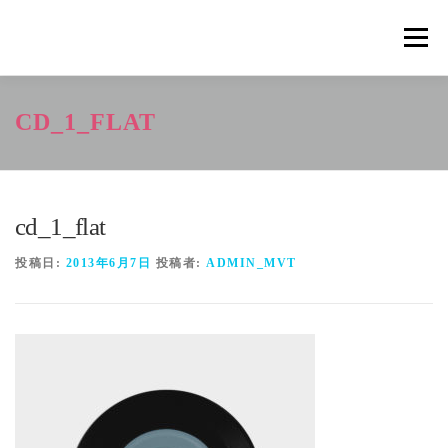
コ
ン
メニュ
テ
ン
ツ
概要
METHOD
トレーニングの効果
CD_1_FLAT
へ
ス
キ
トレーニングコース
申込の流れ
掲載メディア一覧
ッ
プ
cd_1_flat
新着情報
ショップ
お問合せ
投稿日:
2013年6月7日
投稿者:
ADMIN_MVT