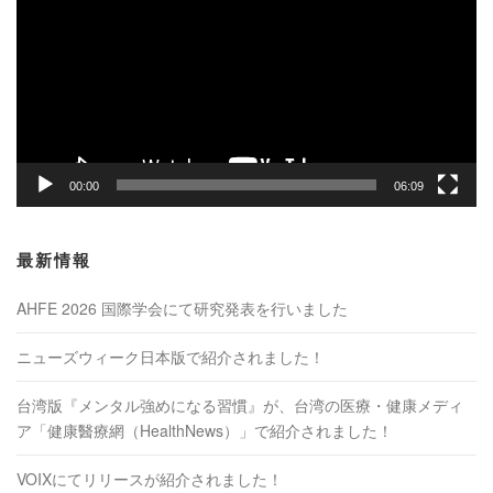
プ
レ
ー
ヤ
ー
00:00
06:09
最新情報
AHFE 2026 国際学会にて研究発表を行いました
ニューズウィーク日本版で紹介されました！
台湾版『メンタル強めになる習慣』が、台湾の医療・健康メディ
ア「健康醫療網（HealthNews）」で紹介されました！
VOIXにてリリースが紹介されました！