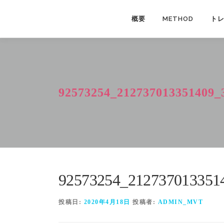
コ
ン
概要
METHOD
ト
テ
ン
ツ
へ
ス
92573254_212737013351409_
キ
ッ
プ
92573254_212737013351
投稿日:
2020年4月18日
投稿者:
ADMIN_MVT