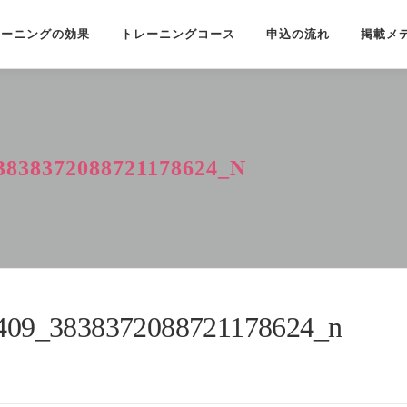
レーニングの効果
トレーニングコース
申込の流れ
掲載メ
3838372088721178624_N
409_3838372088721178624_n