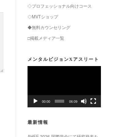
◇プロフェッショナル向けコース
◇MVTショップ
◆無料カウンセリング
□掲載メディア一覧
メンタルビジョンXアスリート
動
画
プ
レ
ー
00:00
06:09
ヤ
ー
最新情報
AHFE 2026 国際学会にて研究発表を