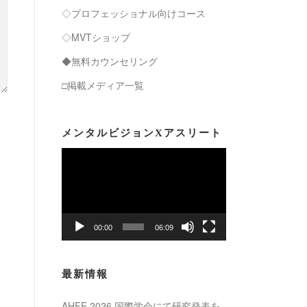
◇プロフェッショナル向けコース
◇MVTショップ
◆無料カウンセリング
□掲載メディア一覧
メンタルビジョンXアスリート
動
画
プ
レ
ー
00:00
06:09
ヤ
ー
最新情報
AHFE 2026 国際学会にて研究発表を