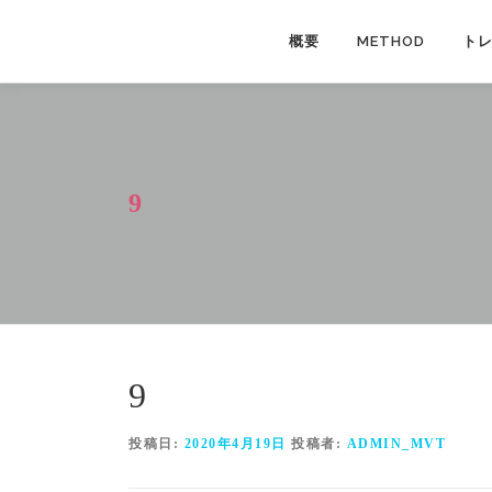
コ
ン
概要
METHOD
ト
テ
ン
ツ
へ
ス
9
キ
ッ
プ
9
投稿日:
2020年4月19日
投稿者:
ADMIN_MVT