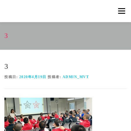
コ
ン
メニュ
テ
ン
ツ
概要
METHOD
トレーニングの効果
3
へ
ス
キ
トレーニングコース
申込の流れ
掲載メディア一覧
ッ
プ
3
新着情報
ショップ
お問合せ
投稿日:
2020年4月19日
投稿者:
ADMIN_MVT