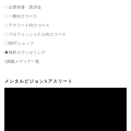
◇企業研修・講演会
◇一般向けコース
◇アスリート向けコース
◇プロフェッショナル向けコース
◇MVTショップ
◆無料カウンセリング
□掲載メディア一覧
メンタルビジョンXアスリート
動
画
プ
レ
ー
ヤ
ー