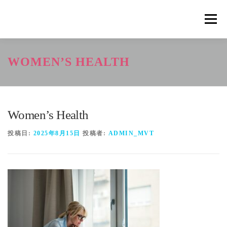
コ
ン
メニュ
テ
ン
ツ
概要
METHOD
トレーニングの効果
WOMEN’S HEALTH
へ
ス
キ
トレーニングコース
申込の流れ
掲載メディア一覧
ッ
プ
Women’s Health
新着情報
ショップ
お問合せ
投稿日:
2025年8月15日
投稿者:
ADMIN_MVT