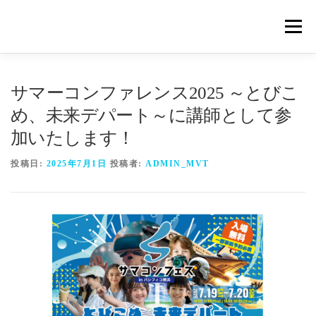
コ
ン
メニュ
テ
ン
ツ
概要
METHOD
トレーニングの効果
へ
サマーコンファレンス2025 ～とびこ
ス
め、未来デパート～に講師として参
キ
トレーニングコース
申込の流れ
掲載メディア一覧
加いたします！
ッ
プ
投稿日:
2025年7月1日
投稿者:
ADMIN_MVT
新着情報
ショップ
お問合せ