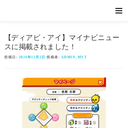
コ
ン
メニュ
テ
ン
ツ
概要
METHOD
トレーニングの効果
へ
【ディアビ・アイ】マイナビニュー
ス
スに掲載されました！
キ
トレーニングコース
申込の流れ
掲載メディア一覧
ッ
投稿日:
2024年12月2日
投稿者:
ADMIN_MVT
プ
新着情報
ショップ
お問合せ