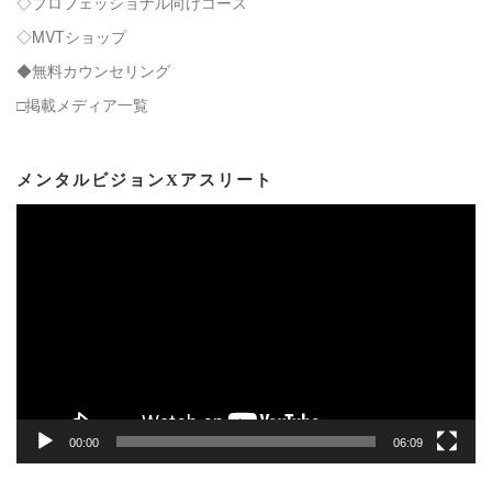
◇プロフェッショナル向けコース
◇MVTショップ
◆無料カウンセリング
□掲載メディア一覧
メンタルビジョンXアスリート
動
画
プ
レ
ー
ヤ
ー
00:00
06:09