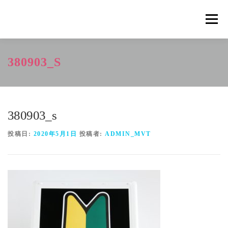
コ
ン
メニュ
テ
ン
ツ
概要
METHOD
トレーニングの効果
380903_S
へ
ス
キ
トレーニングコース
申込の流れ
掲載メディア一覧
ッ
プ
380903_s
新着情報
ショップ
お問合せ
投稿日:
2020年5月1日
投稿者:
ADMIN_MVT