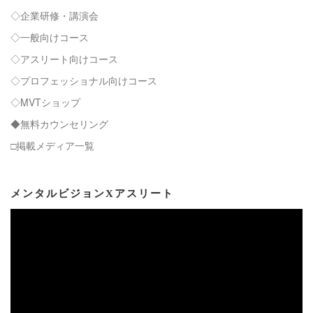
◇企業研修・講演会
◇一般向けコース
◇アスリート向けコース
◇プロフェッショナル向けコース
◇MVTショップ
◆無料カウンセリング
□掲載メディア一覧
メンタルビジョンXアスリート
動
画
プ
レ
ー
ヤ
ー