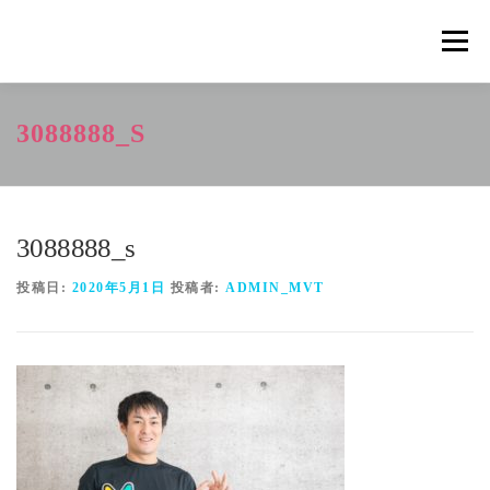
コ
ン
メニュ
テ
ン
ツ
概要
METHOD
トレーニングの効果
3088888_S
へ
ス
キ
トレーニングコース
申込の流れ
掲載メディア一覧
ッ
プ
3088888_s
新着情報
ショップ
お問合せ
投稿日:
2020年5月1日
投稿者:
ADMIN_MVT