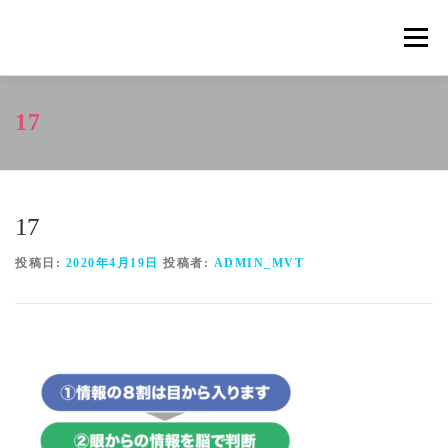
コ
ン
メニュ
テ
ン
ツ
概要
METHOD
トレーニングの効果
17
へ
ス
キ
トレーニングコース
申込の流れ
掲載メディア一覧
ッ
プ
17
新着情報
ショップ
お問合せ
投稿日:
2020年4月19日
投稿者:
ADMIN_MVT