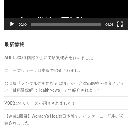
ー
00:00
06:09
最新情報
AHFE 2026 国際学会にて研究発表を行いました
ニューズウィーク日本版で紹介されました！
台湾版『メンタル強めになる習慣』が、台湾の医療・健康メディ
ア「健康醫療網（HealthNews）」で紹介されました！
VOIXにてリリースが紹介されました！
【連載5回目】Women’s Health日本版で、インタビュー記事が公
開されました