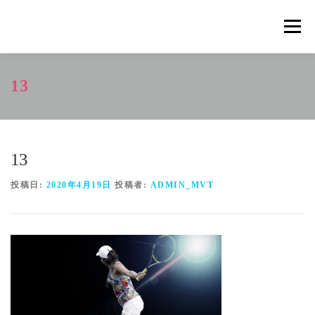
コ
ン
メニュ
テ
ン
ツ
概要
METHOD
トレーニングの効果
13
へ
ス
キ
トレーニングコース
申込の流れ
掲載メディア一覧
ッ
プ
13
新着情報
ショップ
お問合せ
投稿日:
2020年4月19日
投稿者:
ADMIN_MVT