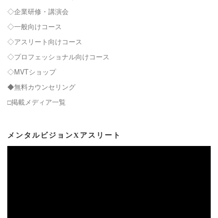
◇企業研修・講演会
◇一般向けコース
◇アスリート向けコース
◇プロフェッショナル向けコース
◇MVTショップ
◆無料カウンセリング
□掲載メディア一覧
メンタルビジョンXアスリート
動
画
プ
レ
ー
ヤ
ー