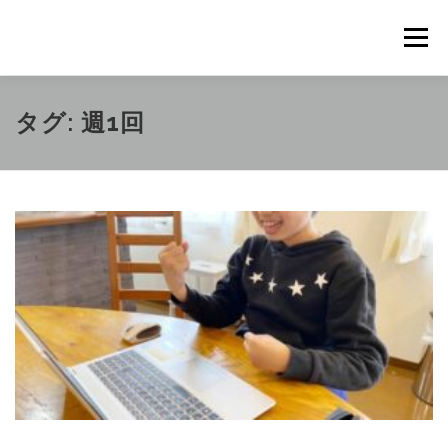
コ
ン
メニュ
テ
ン
ツ
概要
METHOD
トレーニングの効果
タグ:
週1回
へ
ス
キ
トレーニングコース
申込の流れ
掲載メディア一覧
ッ
プ
新着情報
ショップ
お問合せ