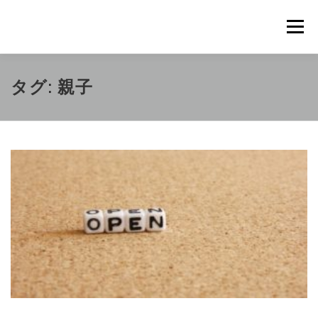
コ
ン
メニュ
テ
ン
ツ
概要
METHOD
トレーニングの効果
タグ:
親子
へ
ス
キ
トレーニングコース
申込の流れ
掲載メディア一覧
ッ
プ
新着情報
ショップ
お問合せ