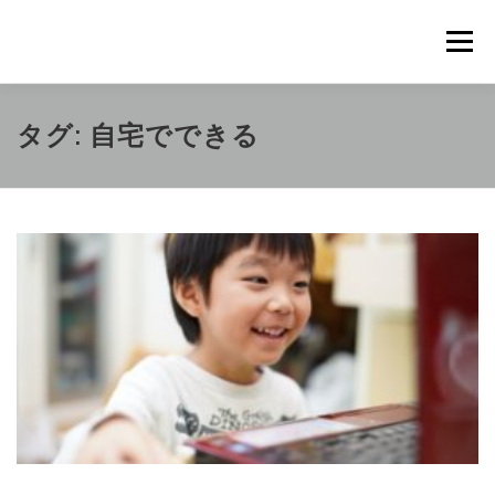
コ
ン
メニュ
テ
ン
ツ
概要
METHOD
トレーニングの効果
タグ:
自宅でできる
へ
ス
キ
トレーニングコース
申込の流れ
掲載メディア一覧
ッ
プ
新着情報
ショップ
お問合せ