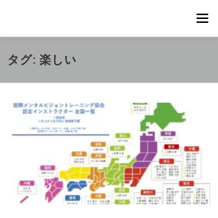
コ
ン
メニュ
テ
ン
ツ
概要
METHOD
トレーニングの効果
タグ:
楽しい
へ
ス
キ
トレーニングコース
申込の流れ
掲載メディア一覧
ッ
プ
新着情報
ショップ
お問合せ