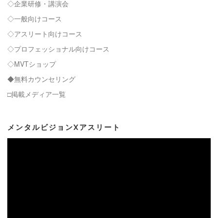
◇企業研修・講演会
◇一般向けコース
◇アスリート向けコース
◇プロフェッショナル向けコース
◇MVTショップ
◆無料カウンセリング
□掲載メディア一覧
メンタルビジョンXアスリート
動
画
プ
レ
ー
ヤ
ー