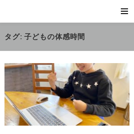
コ
ン
メニュ
テ
ン
ツ
概要
METHOD
トレーニングの効果
タグ:
子どもの体感時間
へ
ス
キ
トレーニングコース
申込の流れ
掲載メディア一覧
ッ
プ
新着情報
ショップ
お問合せ