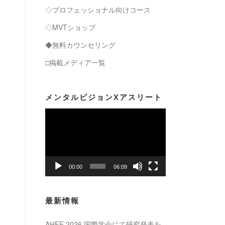
◇プロフェッショナル向けコース
◇MVTショップ
◆無料カウンセリング
□掲載メディア一覧
メンタルビジョンXアスリート
動
画
プ
レ
ー
00:00
06:09
ヤ
ー
最新情報
AHFE 2026 国際学会にて研究発表を