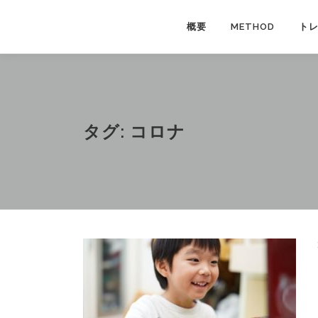
コ
ン
概要
METHOD
ト
テ
ン
ツ
へ
ス
タグ:
コロナ
キ
ッ
プ