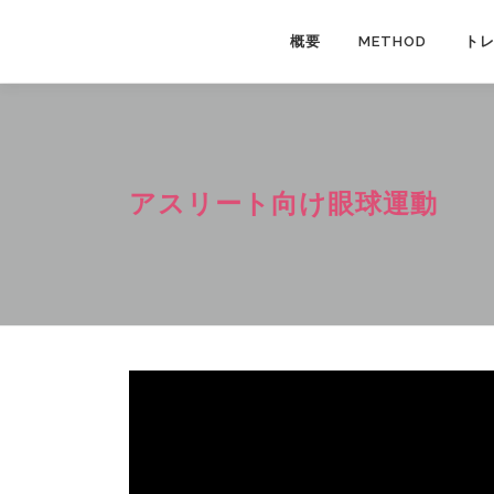
コ
ン
概要
METHOD
ト
テ
ン
ツ
へ
ス
アスリート向け眼球運動
キ
ッ
プ