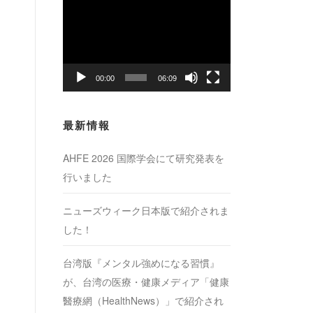
動
画
プ
レ
ー
00:00
06:09
ヤ
ー
最新情報
AHFE 2026 国際学会にて研究発表を
行いました
ニューズウィーク日本版で紹介されま
した！
台湾版『メンタル強めになる習慣』
が、台湾の医療・健康メディア「健康
醫療網（HealthNews）」で紹介され