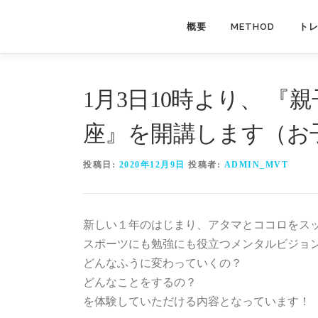
コ
ン
概要
METHOD
ト
テ
ン
ツ
1月3日10時より、 『
へ
ス
座』を開講します（お
キ
ッ
投稿日:
2020年12月9日
投稿者:
ADMIN_MVT
プ
新しい１年のはじまり、アタマとココロをス
スポーツにも勉強にも役立つメンタルビジョ
どんなふうに変わっていくの？
どんなことをするの？
を体験していただける内容となっています！