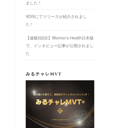
ました！
VOIXにてリリースが紹介されまし
た！
【連載5回目】Women’s Health日本版
で、インタビュー記事が公開されまし
た
みるチャレMVT