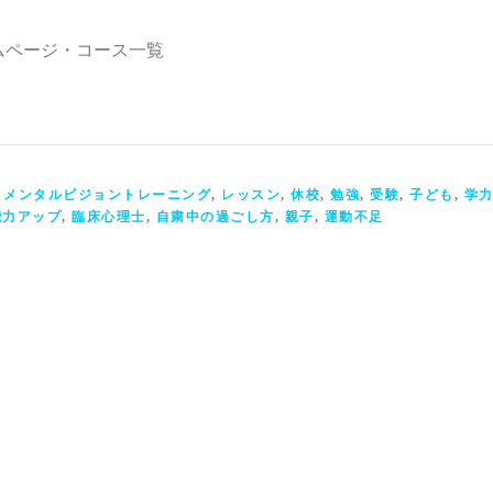
ムページ・コース一覧
,
メンタルビジョントレーニング
,
レッスン
,
休校
,
勉強
,
受験
,
子ども
,
学
能力アップ
,
臨床心理士
,
自粛中の過ごし方
,
親子
,
運動不足